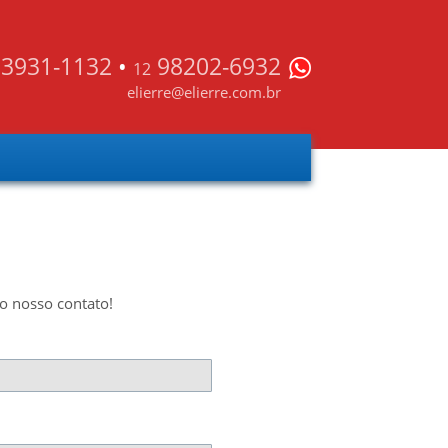
3931-1132
•
98202-6932
12
elierre@elierre.com.br
o nosso contato!