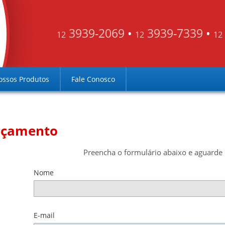
3939-2069
•
3939-7339
•
12
12
12
ossos Produtos
Fale Conosco
rçamento
Preencha o formulário abaixo e aguarde 
Nome
E-mail