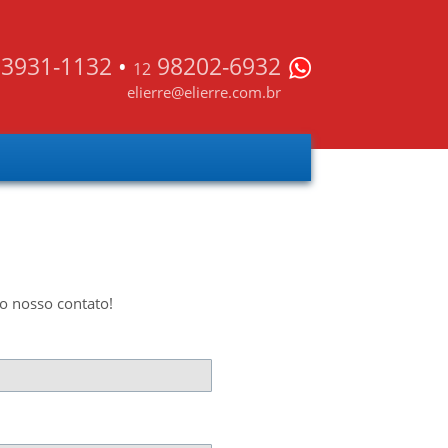
3931-1132
•
98202-6932
12
elierre@elierre.com.br
o nosso contato!