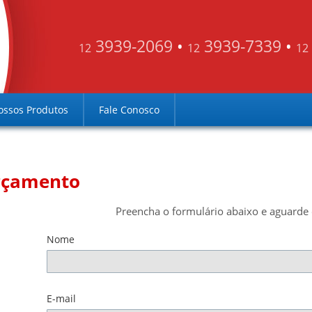
3939-2069
•
3939-7339
•
12
12
12
ossos Produtos
Fale Conosco
rçamento
Preencha o formulário abaixo e aguarde 
Nome
E-mail