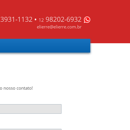
3931-1132
•
98202-6932
12
elierre@elierre.com.br
o nosso contato!