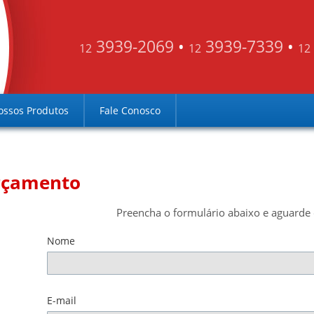
3939-2069
•
3939-7339
•
12
12
12
ossos Produtos
Fale Conosco
rçamento
Preencha o formulário abaixo e aguarde 
Nome
E-mail