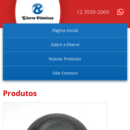
12 3939-2069
Página Inicial
Sobre a Elierre
Nossos Produtos
Fale Conosco
Produtos