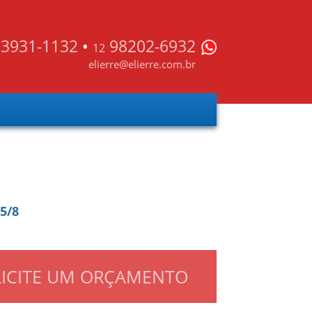
3931-1132
•
98202-6932
12
elierre@elierre.com.br
 5/8
LICITE UM ORÇAMENTO