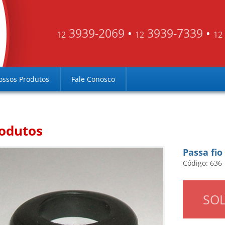
3939-2069
•
3939-7339
•
12
12
12
ossos Produtos
Fale Conosco
odutos
Passa fio
Código: 636
SO